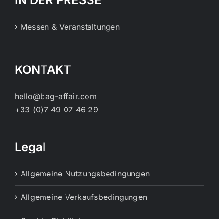
IN DER PRESSE
Optionen
können
Messen & Veranstaltungen
auf
der
Produktseite
KONTAKT
gewählt
werden
hello@bag-affair.com
+33 (0)7 49 07 46 29
Legal
Allgemeine Nutzungsbedingungen
Allgemeine Verkaufsbedingungen