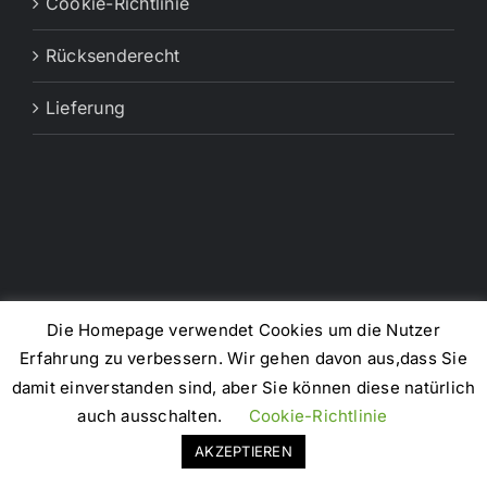
Cookie-Richtlinie
Rücksenderecht
Lieferung
Die Homepage verwendet Cookies um die Nutzer
Erfahrung zu verbessern. Wir gehen davon aus,dass Sie
damit einverstanden sind, aber Sie können diese natürlich
Copyright 2022 | RTFACT Brands - FRANCE
auch ausschalten.
Cookie-Richtlinie
Facebook
X
Instagram
Pinterest
AKZEPTIEREN