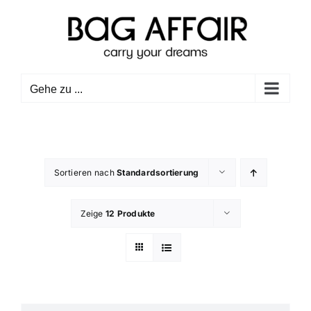
Zum
Inhalt
springen
Gehe zu ...
Sortieren nach
Standardsortierung
Zeige
12 Produkte