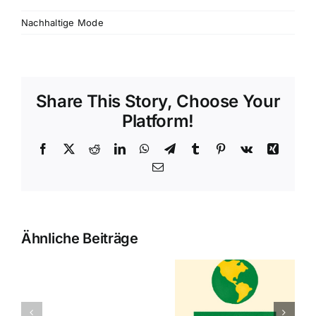
Nachhaltige Mode
Share This Story, Choose Your
Platform!
Facebook
X
Reddit
LinkedIn
WhatsApp
Telegram
Tumblr
Pinterest
Vk
Xing
E-
Mail
Ähnliche Beiträge
2020 – Die
Aktionen
Maßgeschneiderte